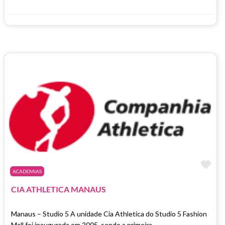
Fa
ACADEMIAS
CIA ATHLETICA MANAUS
Manaus – Studio 5 A unidade Cia Athletica do Studio 5 Fashion
Mall foi inaugurada em 2005, sendo a primeira