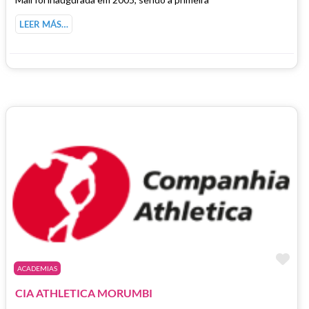
LEER MÁS…
Fa
ACADEMIAS
CIA ATHLETICA MORUMBI