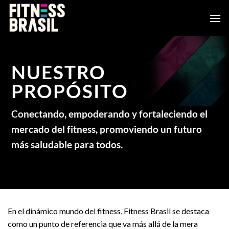
Saltar
al
contenido
NUESTRO
PROPÓSITO
Conectando, empoderando y fortaleciendo el
mercado del fitness, promoviendo un futuro
más saludable para todos.
En el dinámico mundo del fitness, Fitness Brasil se destaca
como un punto de referencia que va más allá de la mera