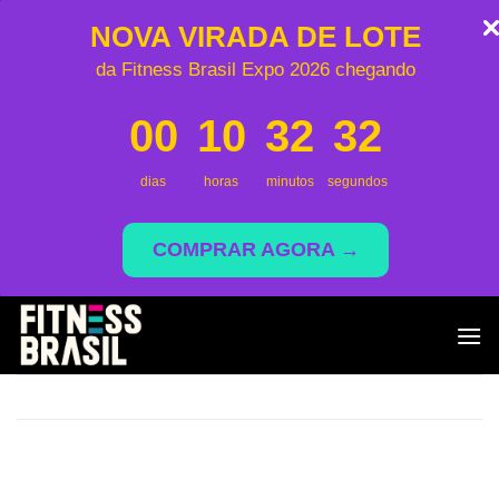
NOVA VIRADA DE LOTE
da Fitness Brasil Expo 2026 chegando
00
10
32
32
dias
horas
minutos
segundos
COMPRAR AGORA →
Saltar
al
contenido