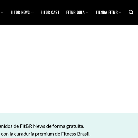
FITBR NEWS
FITBR CAST
FITBR GUIA
TIENDA FITBR
tenidos de FitBR News de forma gratuita.
s con la curaduría premium de Fitness Brasil.