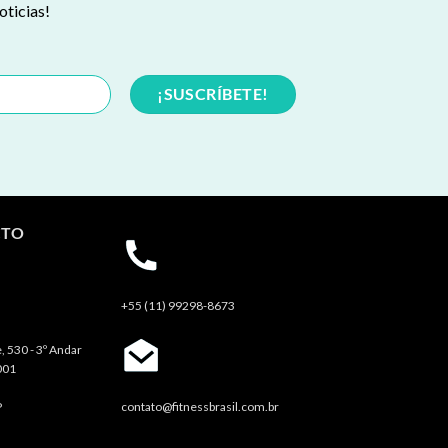
oticias!
CTO
+55 (11) 99298-8673
, 530 - 3º Andar
001
P
contato@fitnessbrasil.com.br