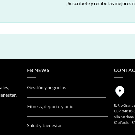
¡Suscríbete y recibe las mejores n
FB NEWS
CONTA
ales,
Gestión y negocios
ienestar.
R. Rio Grande
Fitness, deporte y ocio
CEP 04018-
Vila Mariana
São Paulo - S
Salud y bienestar