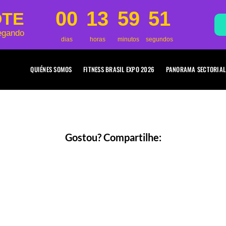
00
13
59
51
OTE
egando
dias
horas
minutos
segundos
QUIÉNES SOMOS
FITNESS BRASIL EXPO 2026
PANORAMA SECTORIAL
Gostou? Compartilhe: