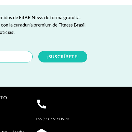
tenidos de FitBR News de forma gratuita.
s con la curaduría premium de Fitness Brasil.
oticias!
CTO
+55 (11) 99298-8673
, 530 - 3º Andar