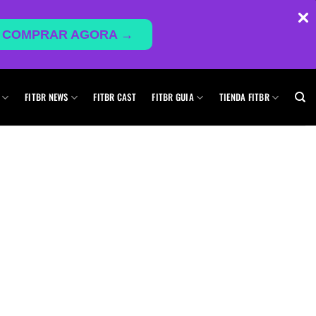
COMPRAR AGORA →
FITBR NEWS
FITBR CAST
FITBR GUIA
TIENDA FITBR