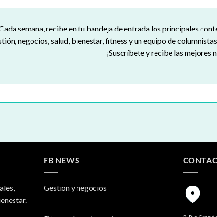
Cada semana, recibe en tu bandeja de entrada los principales con
tión, negocios, salud, bienestar, fitness y un equipo de columnista
¡Suscríbete y recibe las mejores n
FB NEWS
CONTA
ales,
Gestión y negocios
ienestar.
R. Rio Grande