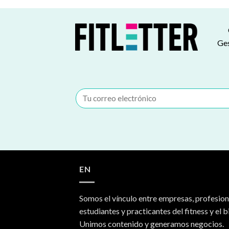
Ges
EN
Somos el vínculo entre empresas, profesion
estudiantes y practicantes del fitness y el b
Unimos contenido y generamos negocios.