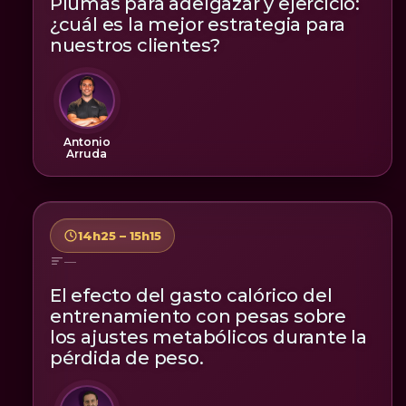
Plumas para adelgazar y ejercicio:
¿cuál es la mejor estrategia para
nuestros clientes?
Antonio
Arruda
14h25 – 15h15
—
El efecto del gasto calórico del
entrenamiento con pesas sobre
los ajustes metabólicos durante la
pérdida de peso.