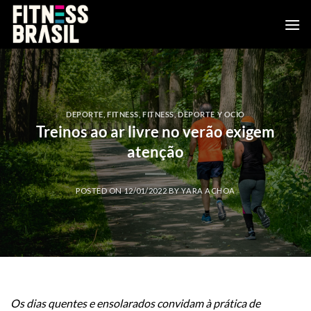
Saltar
al
contenido
DEPORTE
,
FITNESS
,
FITNESS, DEPORTE Y OCIO
Treinos ao ar livre no verão exigem
atenção
POSTED ON
12/01/2022
BY
YARA ACHOA
Os dias quentes e ensolarados convidam à prática de