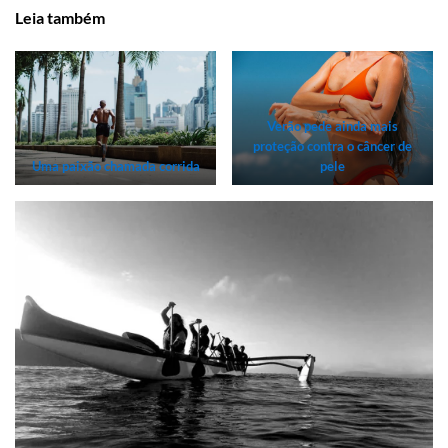
Leia também
Verão pede ainda mais
proteção contra o câncer de
Uma paixão chamada corrida
pele