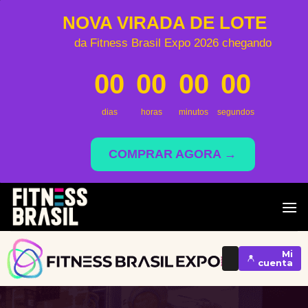
NOVA VIRADA DE LOTE
da Fitness Brasil Expo 2026 chegando
00
00
00
00
dias
horas
minutos
segundos
COMPRAR AGORA →
Saltar
al
contenido
Mi
cuenta