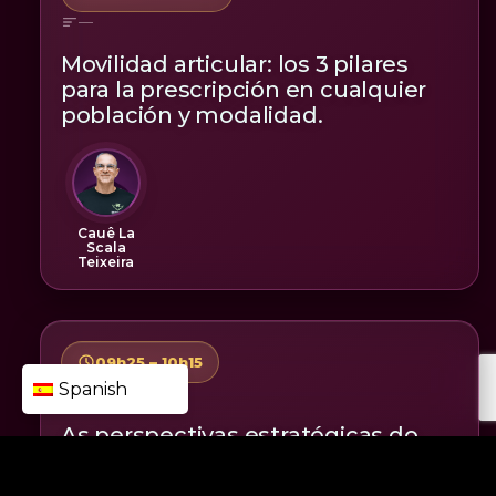
—
Movilidad articular: los 3 pilares
para la prescripción en cualquier
población y modalidad.
Cauê La
Scala
Teixeira
09h25 – 10h15
Spanish
—
As perspectivas estratégicas do
Treinamento Funcional em
programas de emagrecimento