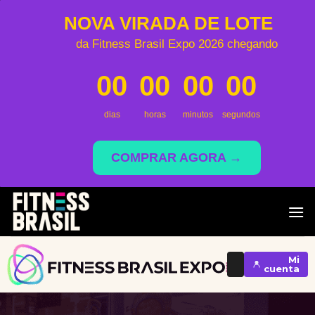
NOVA VIRADA DE LOTE
da Fitness Brasil Expo 2026 chegando
00
00
00
00
dias
horas
minutos
segundos
COMPRAR AGORA →
Saltar
al
contenido
Mi
cuenta