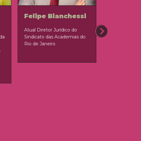
Felipe Bianchessi
Gustavo
Atual Diretor Jurídico do
Diretor Execut
 da
Sindicato das Academias do
Brasil.
Rio de Janeiro
s