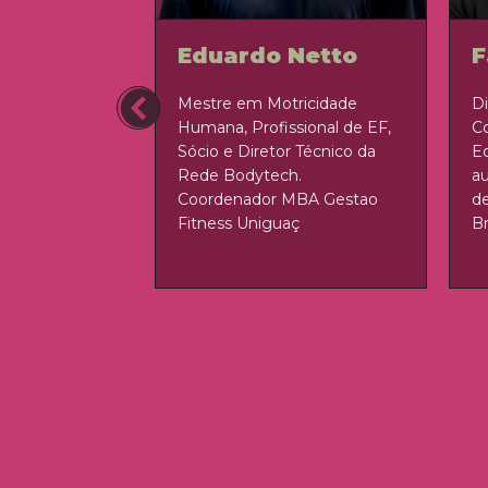
os
Eduardo Netto
F
 CEO da
Mestre em Motricidade
Di
ltoria de gente
Humana, Profissional de EF,
Co
forte atuação
Sócio e Diretor Técnico da
Ed
ness, é
Rede Bodytech.
au
 liderança,
Coordenador MBA Gestao
d
stratégico,
Fitness Uniguaç
Br
acional e
o de equipes.
ora de dois
o mercado uma
ica,
provocadora
das pessoas