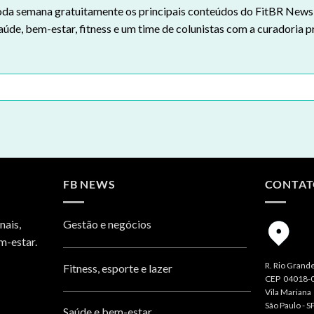
da semana gratuitamente os principais conteúdos do FitBR News n
aúde, bem-estar, fitness e um time de colunistas com a curadoria p
FB NEWS
CONTA
nais,
Gestão e negócios
m-estar.
R. Rio Grande
Fitness, esporte e lazer
CEP 04018-
Vila Mariana
São Paulo - S
Saúde e bem-estar