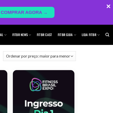
COMPRAR AGORA →
AL
FITBR NEWS
FITBR CAST
FITBR GUIA
LOJA FITBR