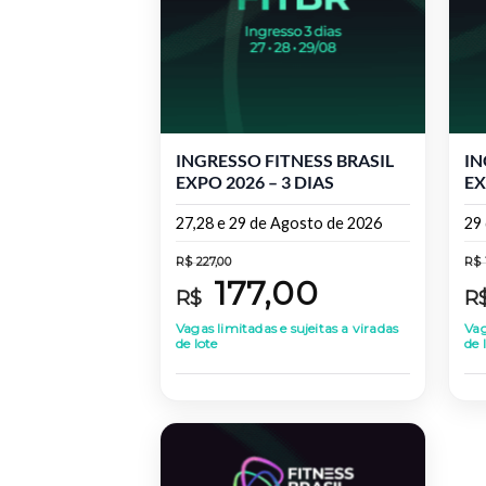
INGRESSO FITNESS BRASIL
IN
EXPO 2026 – 3 DIAS
EX
27,28 e 29 de Agosto de 2026
29
R$
227,00
R$
177,00
R$
R
Vagas limitadas e sujeitas a viradas
Vag
de lote
de 