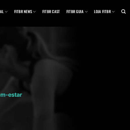
AL
FITBR NEWS
FITBR CAST
FITBR GUIA
LOJA FITBR