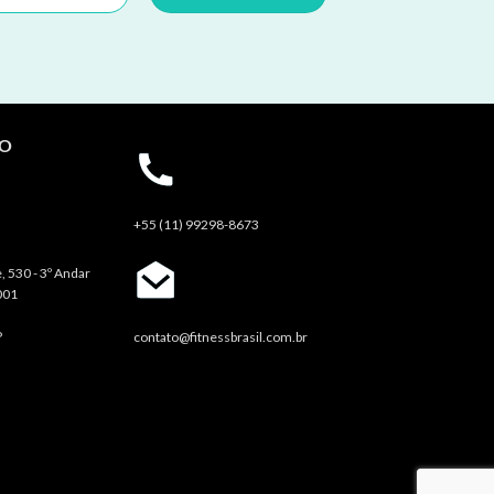
TO
+55 (11) 99298-8673
, 530 - 3º Andar
001
P
contato@fitnessbrasil.com.br