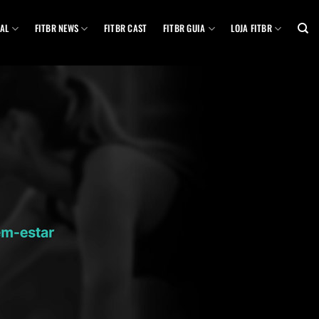
AL
FITBR NEWS
FITBR CAST
FITBR GUIA
LOJA FITBR