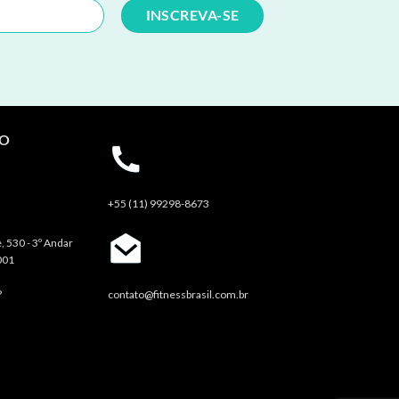
TO
+55 (11) 99298-8673
, 530 - 3º Andar
001
P
contato@fitnessbrasil.com.br