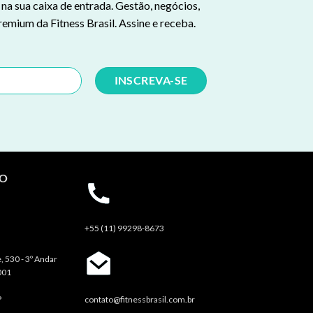
a sua caixa de entrada. Gestão, negócios,
remium da Fitness Brasil. Assine e receba.
TO
+55 (11) 99298-8673
, 530 - 3º Andar
001
P
contato@fitnessbrasil.com.br