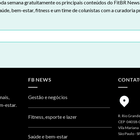
da semana gratuitamente os principais conteúdos do FitBR News n
aúde, bem-estar, fitness e um time de colunistas com a curadoria p
FB NEWS
CONTA
nais,
Gestão e negócios
m-estar.
R. Rio Grande
Fitness, esporte e lazer
CEP 04018-
Vila Mariana
São Paulo - S
Saúde e bem-estar