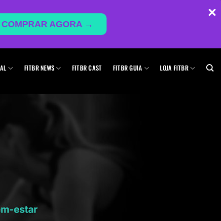
COMPRAR AGORA →
AL
FITBR NEWS
FITBR CAST
FITBR GUIA
LOJA FITBR