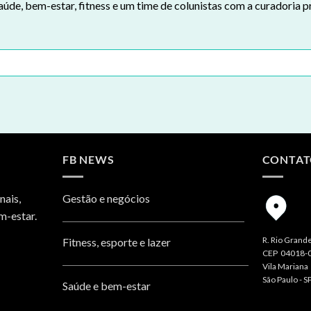
aúde, bem-estar, fitness e um time de colunistas com a curadoria p
FB NEWS
CONTA
nais,
Gestão e negócios
m-estar.
R. Rio Grande
Fitness, esporte e lazer
CEP 04018-
Vila Mariana
São Paulo - S
Saúde e bem-estar