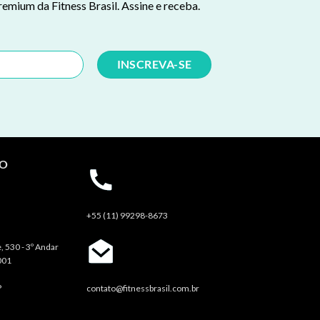
remium da Fitness Brasil. Assine e receba.
TO
+55 (11) 99298-8673
, 530 - 3º Andar
001
P
contato@fitnessbrasil.com.br