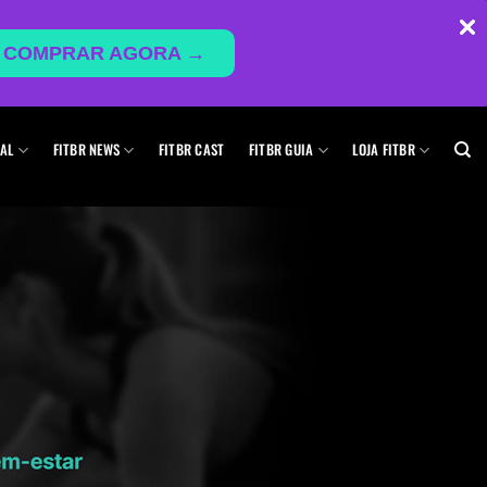
COMPRAR AGORA →
AL
FITBR NEWS
FITBR CAST
FITBR GUIA
LOJA FITBR