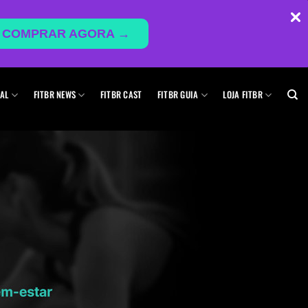
COMPRAR AGORA →
AL
FITBR NEWS
FITBR CAST
FITBR GUIA
LOJA FITBR