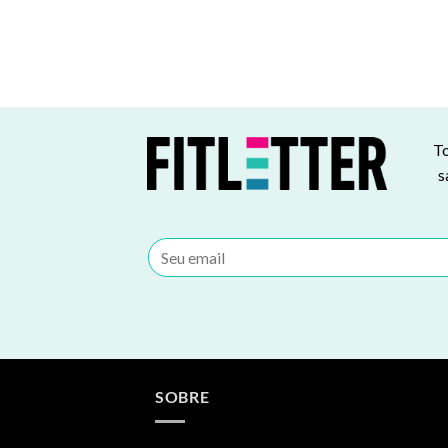
To
s
SOBRE