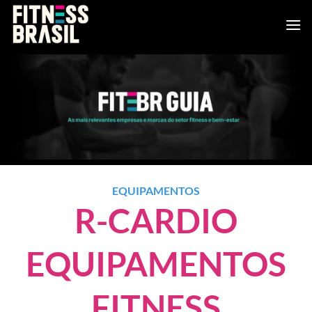
Skip
to
content
EQUIPAMENTOS
R-CARDIO
EQUIPAMENTOS
FITNESS