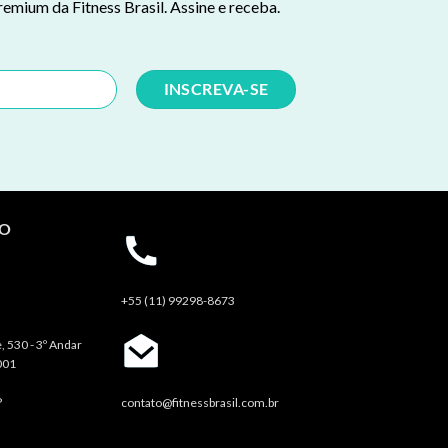
remium da Fitness Brasil. Assine e receba.
TO
+55 (11) 99298-8673
, 530 - 3º Andar
001
P
contato@fitnessbrasil.com.br