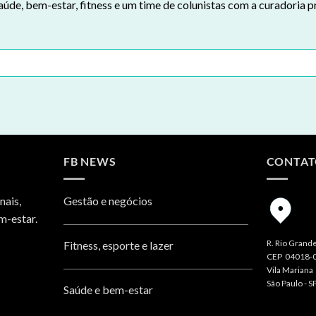
aúde, bem-estar, fitness e um time de colunistas com a curadoria p
FB NEWS
CONTA
nais,
Gestão e negócios
m-estar.
R. Rio Grande
Fitness, esporte e lazer
CEP 04018-
Vila Mariana
São Paulo - S
Saúde e bem-estar