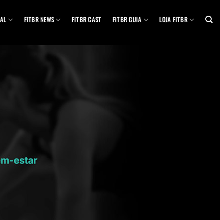
AL
FITBR NEWS
FITBR CAST
FITBR GUIA
LOJA FITBR