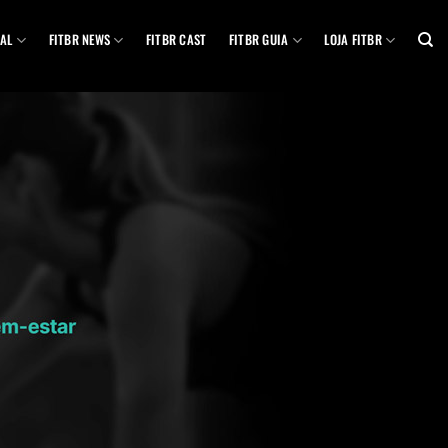
AL
FITBR NEWS
FITBR CAST
FITBR GUIA
LOJA FITBR