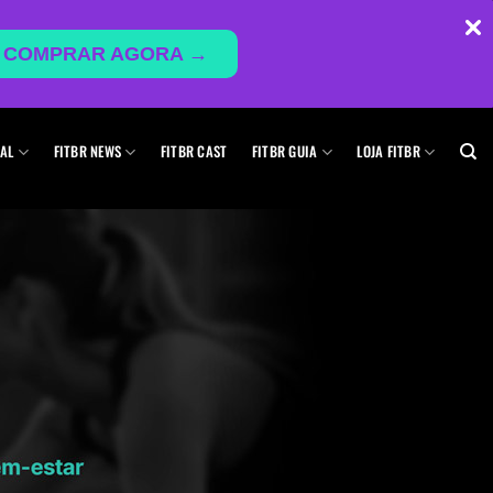
COMPRAR AGORA →
AL
FITBR NEWS
FITBR CAST
FITBR GUIA
LOJA FITBR