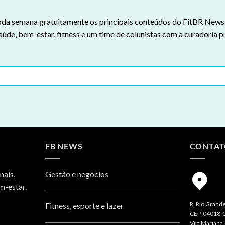
da semana gratuitamente os principais conteúdos do FitBR News n
aúde, bem-estar, fitness e um time de colunistas com a curadoria p
FB NEWS
CONTA
nais,
Gestão e negócios
m-estar.
R. Rio Grande
Fitness, esporte e lazer
CEP 04018-
Vila Mariana