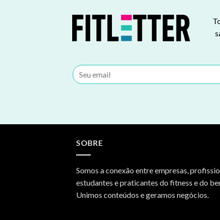
To
s
SOBRE
Somos a conexão entre empresas, profissio
estudantes e praticantes do fitness e do be
Unimos conteúdos e geramos negócios.