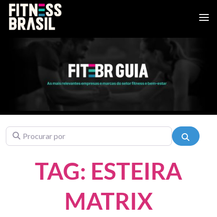
Skip
to
content
Procurar por
Pesquis
TAG: ESTEIRA
MATRIX