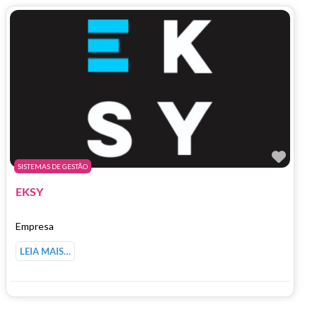
Marc
SISTEMAS DE GESTÃO
EKSY
Empresa
LEIA MAIS…