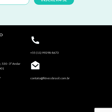
TO
+55 (11) 99298-8673
, 530 - 3º Andar
001
P
contato@fitnessbrasil.com.br