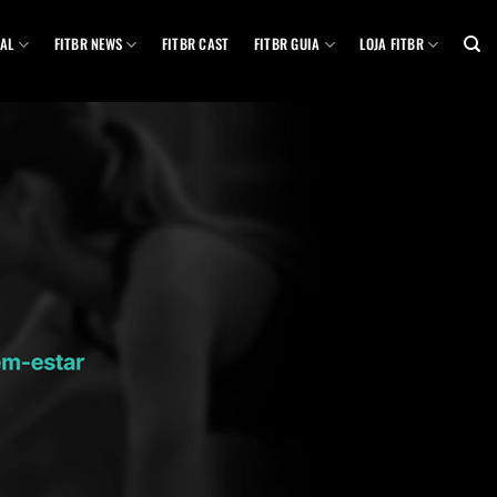
AL
FITBR NEWS
FITBR CAST
FITBR GUIA
LOJA FITBR