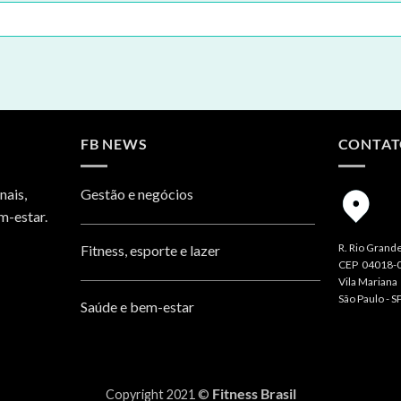
FB NEWS
CONTA
nais,
Gestão e negócios
m-estar.
R. Rio Grande
Fitness, esporte e lazer
CEP 04018-
Vila Mariana
São Paulo - S
Saúde e bem-estar
Fitness Brasil
Copyright 2021 ©