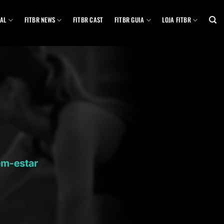
AL
FITBR NEWS
FITBR CAST
FITBR GUIA
LOJA FITBR