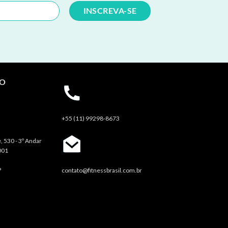
TO
+55 (11) 99298-8673
, 530 - 3º Andar
001
P
contato@fitnessbrasil.com.br