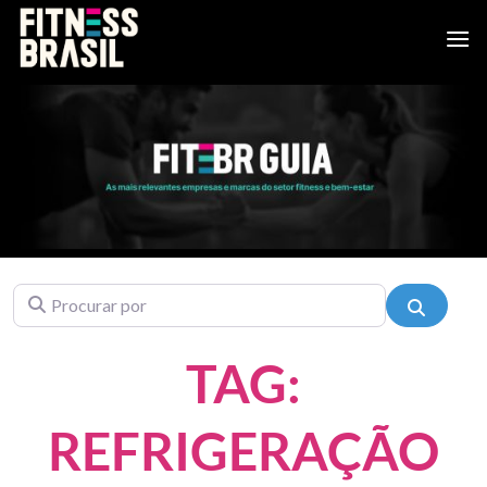
Skip
to
content
Procurar por
Pesquis
TAG:
REFRIGERAÇÃO