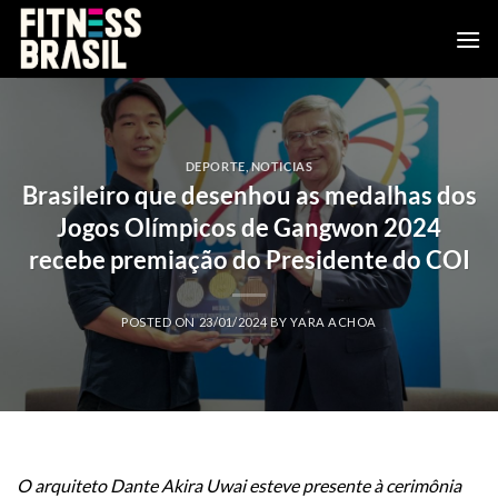
Saltar
al
contenido
DEPORTE
,
NOTICIAS
Brasileiro que desenhou as medalhas dos
Jogos Olímpicos de Gangwon 2024
recebe premiação do Presidente do COI
POSTED ON
23/01/2024
BY
YARA ACHOA
O arquiteto Dante Akira Uwai esteve presente à cerimônia