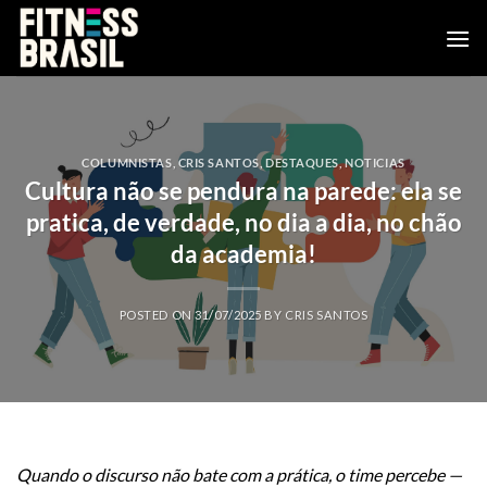
Saltar
al
contenido
COLUMNISTAS
,
CRIS SANTOS
,
DESTAQUES
,
NOTICIAS
Cultura não se pendura na parede: ela se
pratica, de verdade, no dia a dia, no chão
da academia!
POSTED ON
31/07/2025
BY
CRIS SANTOS
Quando o discurso não bate com a prática, o time percebe —