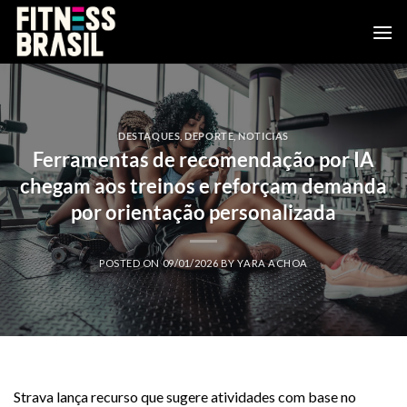
Saltar
al
contenido
DESTAQUES
,
DEPORTE
,
NOTICIAS
Ferramentas de recomendação por IA
chegam aos treinos e reforçam demanda
por orientação personalizada
POSTED ON
09/01/2026
BY
YARA ACHOA
Strava lança recurso que sugere atividades com base no