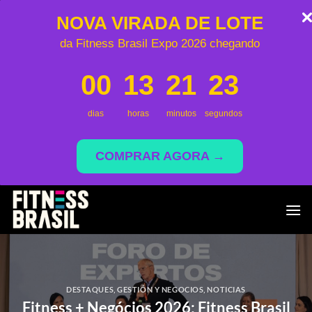
NOVA VIRADA DE LOTE
da Fitness Brasil Expo 2026 chegando
00
13
21
23
dias
horas
minutos
segundos
COMPRAR AGORA →
Saltar
al
contenido
DESTAQUES
,
GESTIÓN Y NEGOCIOS
,
NOTICIAS
Fitness + Negócios 2026: Fitness Brasil