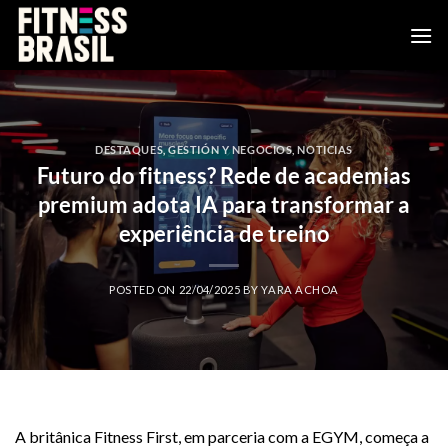
Saltar
al
contenido
DESTAQUES
,
GESTIÓN Y NEGOCIOS
,
NOTICIAS
Futuro do fitness? Rede de academias
premium adota IA para transformar a
experiência de treino
POSTED ON
22/04/2025
BY
YARA ACHOA
A britânica Fitness First, em parceria com a EGYM, começa a