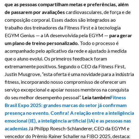
que as pessoas compartilham metas e preferências, além
de passarem por avaliações
cardiovasculares, de força e de
composição corporal. Esses dados são integrados ao
trabalho dos treinadores da Fitness First e à tecnologia
EGYM Genius — a IA desenvolvida pela EGYM —
para gerar
um plano de treino personalizado.
Todo o processo é
acompanhado pelo aplicativo da rede e ajustado à medida
que o aluno evolui. Os primeiros feedback foram
extremamente positivos. Segundo o CEO da Fitness First,
Justin Musgrove, “esta oferta é uma novidade para a indústria
fitness, incorporando nosso compromisso de oferecer um
serviço excepcional e apoiar nossos membros na conquista
do seu melhor desempenho pessoal”.
Leia também
Fitness
Brasil Expo 2025: grandes marcas do setor já confirmam
presença no evento. Confira!
A relação entre a inteligência
emocional (IE), a inteligência artificial (IA) e as pessoas nas
academias
Já Philipp Roesch-Schlanderer, CEO da EGYM e
vencedor do Prêmio Rainer Schaller na FIBO 2025, destaca: