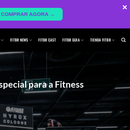
COMPRAR AGORA →
FITBR NEWS
FITBR CAST
FITBR GUIA
TIENDA FITBR
special para a Fitness