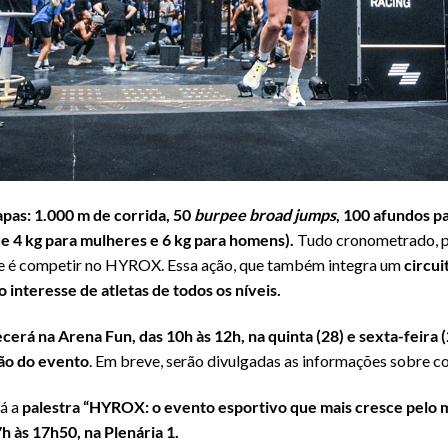
pas: 1.000 m de corrida, 50
burpee broad jumps
, 100 afundos p
de 4 kg para mulheres e 6 kg para homens).
Tudo cronometrado, p
ue é competir no HYROX. Essa ação, que também integra um
circui
 interesse de atletas de todos os níveis.
erá na Arena Fun, das 10h às 12h, na quinta (28) e sexta-feira (
ão do evento
. Em breve, serão divulgadas as informações sobre co
rá a
palestra “HYROX: o evento esportivo que mais cresce pelo m
7h às 17h50, na Plenária 1.