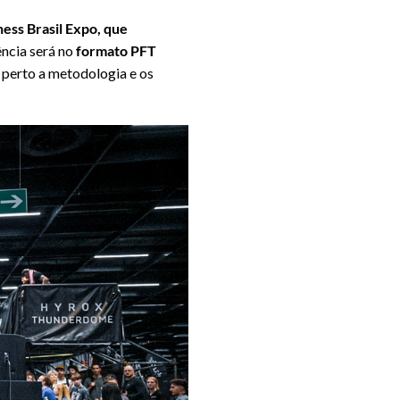
ness Brasil Expo, que
ência será no
formato PFT
 perto a metodologia e os