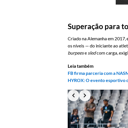
Superação para to
Criado na Alemanha em 2017,
os níveis — do iniciante ao atl
burpees
e
sled
com carga, exigi
Leia também
FB firma parceria com a NASM 
HYROX: O evento esportivo q