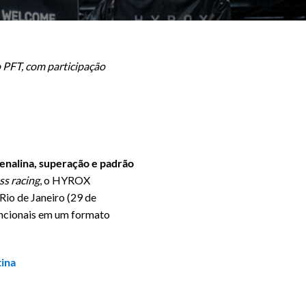
 PFT, com participação
renalina, superação e padrão
ss racing
, o HYROX
io de Janeiro (29 de
uncionais em um formato
tina