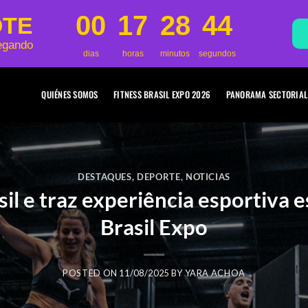
00
17
28
42
OTE
egando
dias
horas
minutos
segundos
QUIÉNES SOMOS
FITNESS BRASIL EXPO 2026
PANORAMA SECTORIAL
DESTAQUES
,
DEPORTE
,
NOTICIAS
il e traz experiência esportiva e
Brasil Expo
POSTED ON
11/08/2025
BY
YARA ACHOA