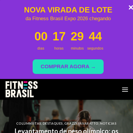
NOVA VIRADA DE LOTE
da Fitness Brasil Expo 2026 chegando
00
17
29
44
dias
horas
minutos
segundos
COMPRAR AGORA →
Saltar
al
contenido
COLUMNISTAS
,
DESTAQUES
,
GRAZZI FAVARATTO
,
NOTICIAS
Levantamento de peso olímpico: os