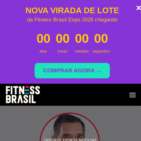
NOVA VIRADA DE LOTE
da Fitness Brasil Expo 2026 chegando
00
00
00
00
dias
horas
minutos
segundos
COMPRAR AGORA →
Saltar
al
contenido
DEPORTE
,
FITNESS
,
NOTICIAS