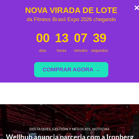
NOVA VIRADA DE LOTE
da Fitness Brasil Expo 2026 chegando
00
13
07
39
dias
horas
minutos
segundos
COMPRAR AGORA →
Saltar
al
contenido
DESTAQUES
,
GESTIÓN Y NEGOCIOS
,
NOTICIAS
Wellhub anuncia parceria com a Ironberg