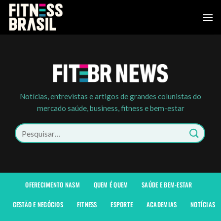
Skip
to
content
Notícias, entrevistas e artigos de grandes colunistas do
mercado saúde, business, fitness e bem-estar
Pesquisar
por:
OFERECIMENTO NASM
QUEM É QUEM
SAÚDE E BEM-ESTAR
GESTÃO E NEGÓCIOS
FITNESS
ESPORTE
ACADEMIAS
NOTÍCIAS