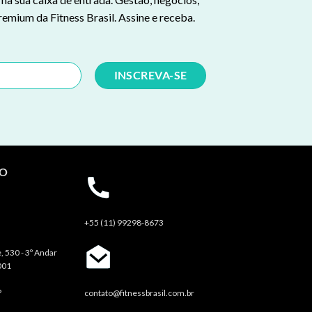
remium da Fitness Brasil. Assine e receba.
TO
+55 (11) 99298-8673
, 530 - 3º Andar
001
P
contato@fitnessbrasil.com.br