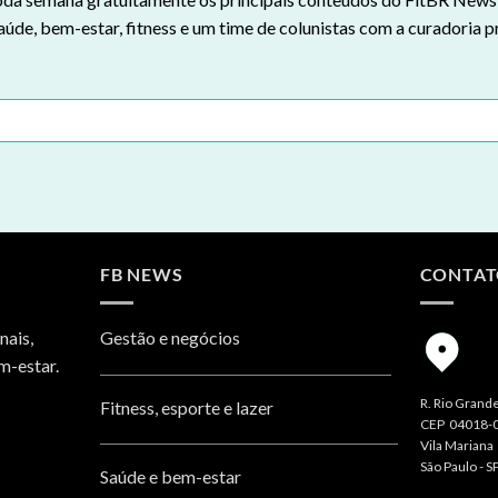
aúde, bem-estar, fitness e um time de colunistas com a curadoria p
FB NEWS
CONTA
nais,
Gestão e negócios
m-estar.
R. Rio Grande
Fitness, esporte e lazer
CEP 04018-
Vila Mariana
São Paulo - S
Saúde e bem-estar