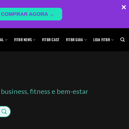
COMPRAR AGORA →
AL
FITBR NEWS
FITBR CAST
FITBR GUIA
LOJA FITBR
 business, fitness e bem-estar