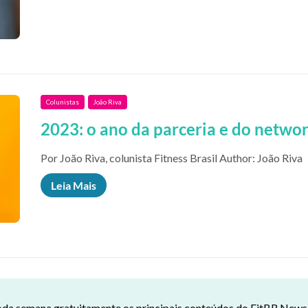
Colunistas
João Riva
2023: o ano da parceria e do netwo
Por João Riva, colunista Fitness Brasil Author: João Riva
Leia Mais
da semana gratuitamente os principais conteúdos do FitBR News n