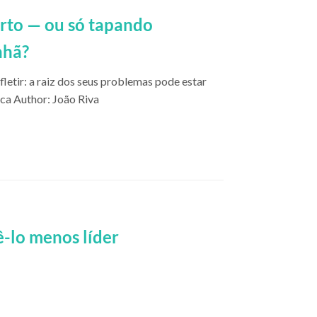
rto — ou só tapando
nhã?
efletir: a raiz dos seus problemas pode estar
rca Author: João Riva
ê-lo menos líder