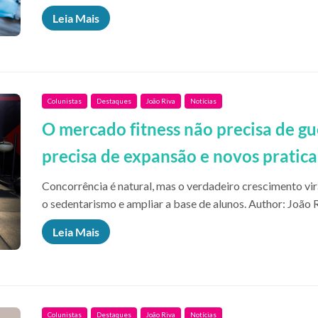
Leia Mais
Colunistas
Destaques
João Riva
Notícias
O mercado fitness não precisa de gu
precisa de expansão e novos pratic
Concorrência é natural, mas o verdadeiro crescimento vi
o sedentarismo e ampliar a base de alunos. Author: João 
Leia Mais
Colunistas
Destaques
João Riva
Notícias