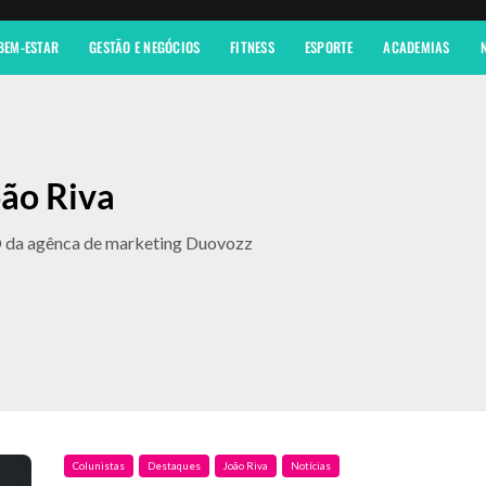
 BEM-ESTAR
GESTÃO E NEGÓCIOS
FITNESS
ESPORTE
ACADEMIAS
ão Riva
 da agênca de marketing Duovozz
Colunistas
Destaques
João Riva
Notícias