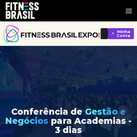
Skip
to
content
Minha
Conta
Conferência de
Gestão e
Negócios
para Academias -
3 dias