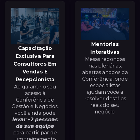
Mentorias
Capacitação
Interativas
Exclusiva Para
Mesas redondas
Consultores Em
nas plenárias,
Vendas E
abertas a todos da
Conferência, onde
Recepcionista
especialistas
Ao garantir o seu
ajudam você a
acesso à
resolver desafios
Conferência de
reais do seu
Gestão e Negócios,
negócio.
você ainda pode
𝙡𝙚𝙫𝙖𝙧 +𝟮 𝙥𝙚𝙨𝙨𝙤𝙖𝙨
𝙙𝙖 𝙨𝙪𝙖 𝙚𝙦𝙪𝙞𝙥𝙚
para participar de
um treinamento