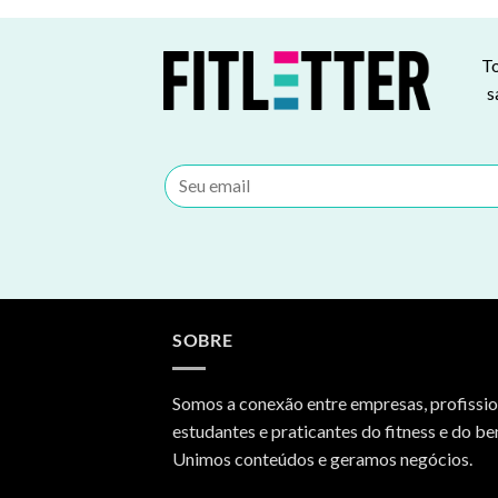
To
s
SOBRE
Somos a conexão entre empresas, profissio
estudantes e praticantes do fitness e do be
Unimos conteúdos e geramos negócios.