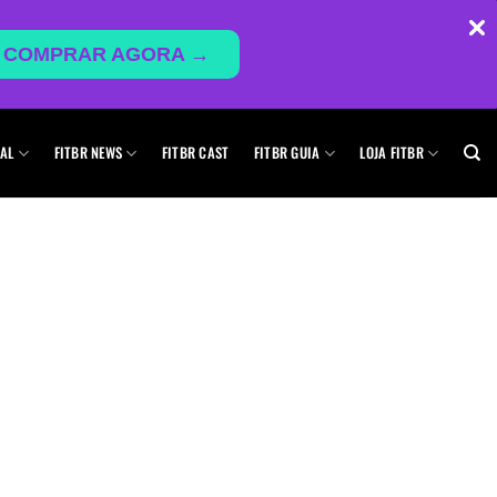
COMPRAR AGORA →
AL
FITBR NEWS
FITBR CAST
FITBR GUIA
LOJA FITBR