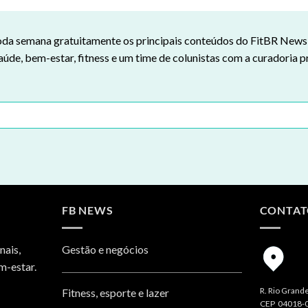
da semana gratuitamente os principais conteúdos do FitBR News n
aúde, bem-estar, fitness e um time de colunistas com a curadoria p
FB NEWS
CONTA
nais,
Gestão e negócios
m-estar.
R. Rio Grande
Fitness, esporte e lazer
CEP 04018-