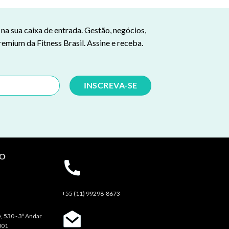
a sua caixa de entrada. Gestão, negócios,
remium da Fitness Brasil. Assine e receba.
TO
+55 (11) 99298-8673
, 530 - 3º Andar
001