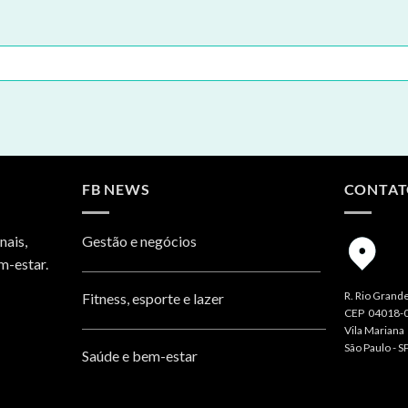
FB NEWS
CONTA
nais,
Gestão e negócios
m-estar.
R. Rio Grande
Fitness, esporte e lazer
CEP 04018-
Vila Mariana
São Paulo - S
Saúde e bem-estar