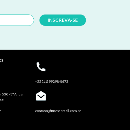
TO
+55 (11) 99298-8673
, 530 - 3º Andar
001
P
contato@fitnessbrasil.com.br