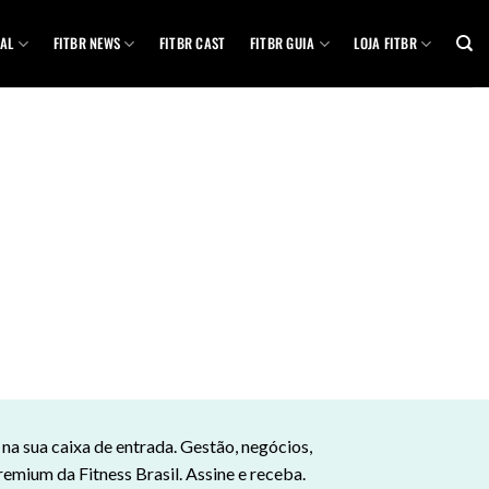
AL
FITBR NEWS
FITBR CAST
FITBR GUIA
LOJA FITBR
a sua caixa de entrada. Gestão, negócios,
remium da Fitness Brasil. Assine e receba.