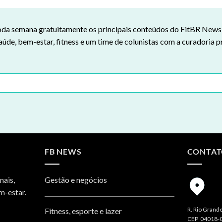
da semana gratuitamente os principais conteúdos do FitBR News n
aúde, bem-estar, fitness e um time de colunistas com a curadoria p
FB NEWS
CONTA
nais,
Gestão e negócios
m-estar.
R. Rio Grande
Fitness, esporte e lazer
CEP 04018-