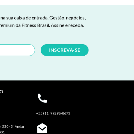
a sua caixa de entrada. Gestão, negócios,
remium da Fitness Brasil. Assine e receba.
TO
+55 (11) 99298-8673
, 530 - 3º Andar
001