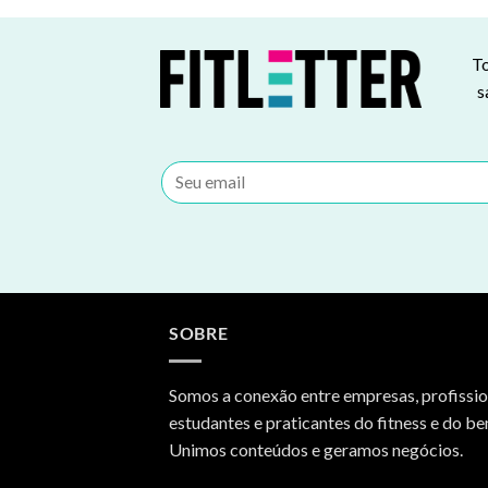
To
s
SOBRE
Somos a conexão entre empresas, profissio
estudantes e praticantes do fitness e do be
Unimos conteúdos e geramos negócios.