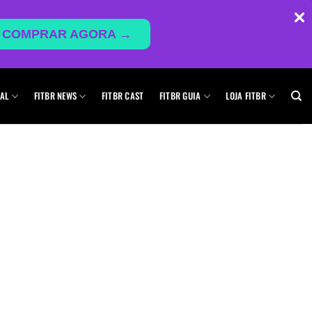
COMPRAR AGORA →
AL
FITBR NEWS
FITBR CAST
FITBR GUIA
LOJA FITBR