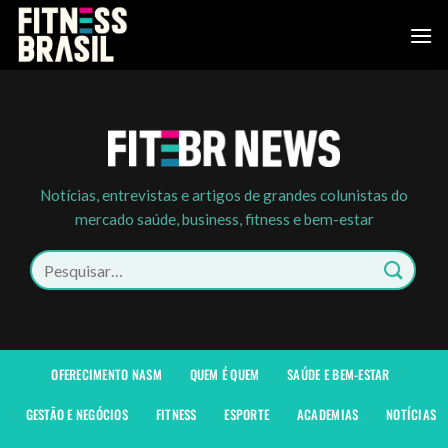
Skip
to
content
Notícias, entrevistas e artigos de grandes colunistas do
mercado saúde, business, fitness e bem-estar
Pesquisar
por:
OFERECIMENTO NASM
QUEM É QUEM
SAÚDE E BEM-ESTAR
GESTÃO E NEGÓCIOS
FITNESS
ESPORTE
ACADEMIAS
NOTÍCIAS