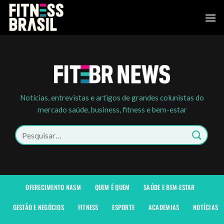
Skip
to
content
Notícias, entrevistas e artigos de grandes colunistas do
mercado saúde, business, fitness e bem-estar
Pesquisar
por:
OFERECIMENTO NASM
QUEM É QUEM
SAÚDE E BEM-ESTAR
GESTÃO E NEGÓCIOS
FITNESS
ESPORTE
ACADEMIAS
NOTÍCIAS