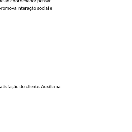
abe ao coordenador pensar
promova interação social e
isfação do cliente. Auxilia na