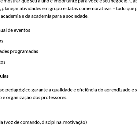
de mostrar que seu aluno é importante para você e seu negócio. C
, planejar atividades em grupo e datas comemorativas – tudo que 
a academia e da academia para a sociedade.
ual de eventos
os
idades programadas
tos
ulas
edagógico garante a qualidade e eficiência do aprendizado e sat
 e organização dos professores.
a (voz de comando, disciplina, motivação)