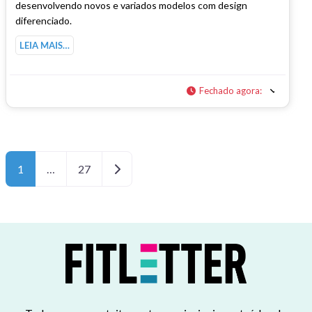
desenvolvendo novos e variados modelos com design
diferenciado.
LEIA MAIS…
Fechado agora
:
Posts navigation
Older posts
1
…
27