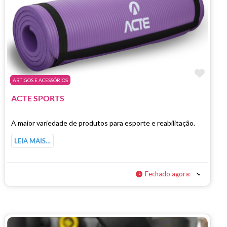
Marc
ARTIGOS E ACESSÓRIOS
ACTE SPORTS
A maior variedade de produtos para esporte e reabilitação.
LEIA MAIS…
Fechado agora
: