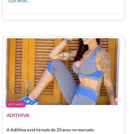
LEIA MAIS…
Marc
VESTUÁRIO
ADITHIVA
A Adithiva está há mais de 20 anos no mercado