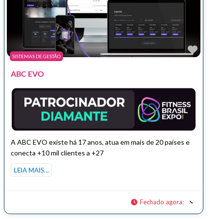
Marc
SISTEMAS DE GESTÃO
ABC EVO
A ABC EVO existe há 17 anos, atua em mais de 20 países e
conecta +10 mil clientes a +27
LEIA MAIS…
Fechado agora
: