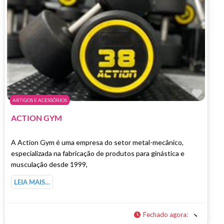
Marc
ARTIGOS E ACESSÓRIOS
ACTION GYM
A Action Gym é uma empresa do setor metal-mecânico,
especializada na fabricação de produtos para ginástica e
musculação desde 1999,
LEIA MAIS…
Fechado agora
: