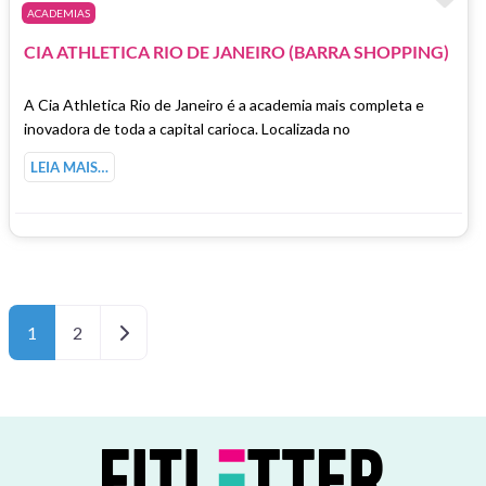
ACADEMIAS
CIA ATHLETICA RIO DE JANEIRO (BARRA SHOPPING)
A Cia Athletica Rio de Janeiro é a academia mais completa e
inovadora de toda a capital carioca. Localizada no
LEIA MAIS…
Posts navigation
Older posts
1
2