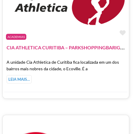
Ma
ACADEMIAS
C
IA ATHLETICA CURITIBA – PARKSHOPPINGBARIGÜI
A unidade Cia Athletica de Curitiba fica localizada em um dos
bairros mais nobres da cidade, o Ecoville. É a
LEIA MAIS…