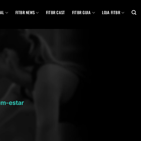
AL
FITBR NEWS
FITBR CAST
FITBR GUIA
LOJA FITBR