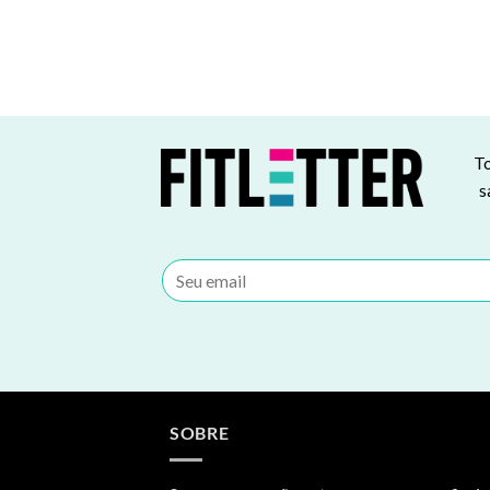
To
s
SOBRE