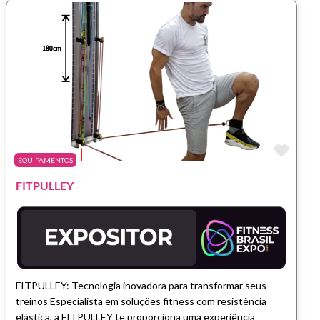
Marc
EQUIPAMENTOS
FITPULLEY
FITPULLEY: Tecnologia inovadora para transformar seus
treinos Especialista em soluções fitness com resistência
elástica, a FITPULLEY te proporciona uma experiência