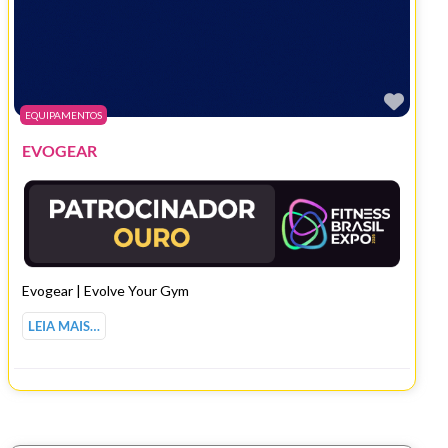
Marc
EQUIPAMENTOS
EVOGEAR
Evogear | Evolve Your Gym
LEIA MAIS…