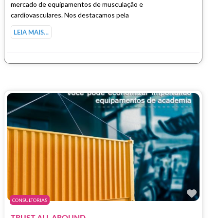
mercado de equipamentos de musculação e
cardiovasculares. Nos destacamos pela
LEIA MAIS…
Marc
CONSULTORIAS
TRUST ALL AROUND