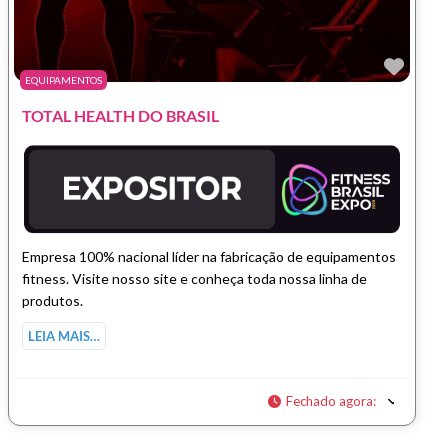
Marc
EQUIPAMENTOS
TOTAL HEALTH DO BRASIL
Empresa 100% nacional líder na fabricação de equipamentos
fitness. Visite nosso site e conheça toda nossa linha de
produtos.
LEIA MAIS…
Fechado agora
: