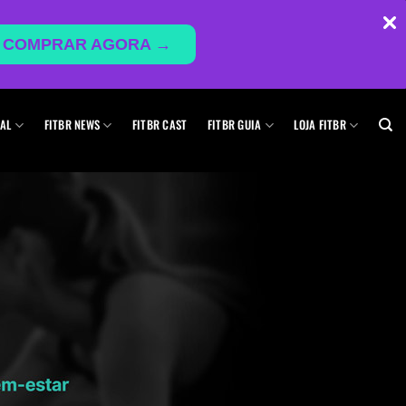
COMPRAR AGORA →
AL
FITBR NEWS
FITBR CAST
FITBR GUIA
LOJA FITBR