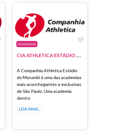
Marcar como Favorito
Marcar como Favori
ACADEMIAS
C
GÜI
C
IA ATHLETICA ESTÁDIO MORUMBI
A Companhia Athletica Estádio
do Morumbi é uma das academias
mais aconchegantes e exclusivas
de São Paulo. Uma academia
dentro
LEIA MAIS…