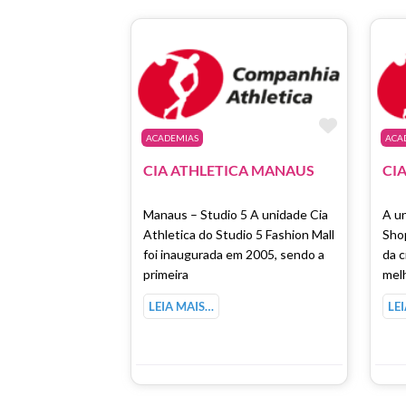
Marcar 
ACADEMIAS
ACA
CIA ATHLETICA MANAUS
CI
Manaus – Studio 5 A unidade Cia
A u
Athletica do Studio 5 Fashion Mall
Shop
foi inaugurada em 2005, sendo a
da c
primeira
mel
LEIA MAIS…
LE