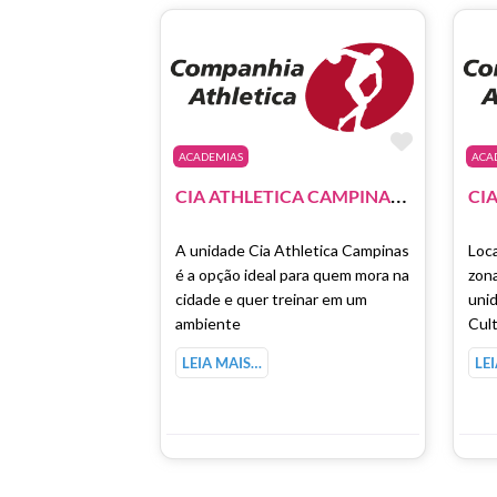
Marcar 
ACADEMIAS
ACA
C
IA ATHLETICA CAMPINAS – GALLERIA SHOPPING
A unidade Cia Athletica Campinas
Loca
é a opção ideal para quem mora na
zona
cidade e quer treinar em um
unid
ambiente
Cult
LEIA MAIS…
LE