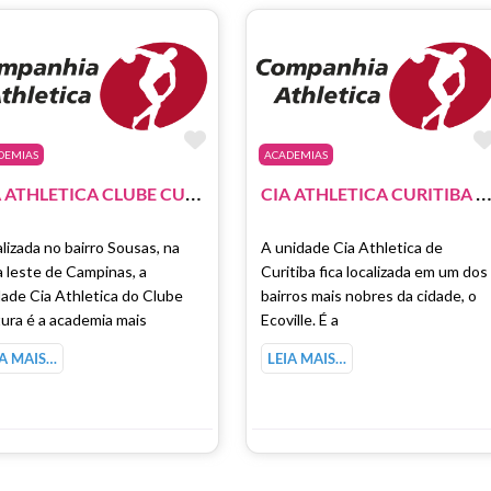
como Favorito
Marcar como Favorito
DEMIAS
ACADEMIAS
C
IA ATHLETICA CLUBE CULTURA CAMPINAS
IA ATHLETICA CURITIBA – PARKSHOPPINGBARI
lizada no bairro Sousas, na
A unidade Cia Athletica de
 leste de Campinas, a
Curitiba fica localizada em um dos
ade Cia Athletica do Clube
bairros mais nobres da cidade, o
ura é a academia mais
Ecoville. É a
IA MAIS…
LEIA MAIS…