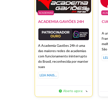
Marcar 
ACADEMIAS
ACA
ACADEMIA GAVIÕES 24H
A un
Fran
melh
A Academia Gaviões 24h é uma
São
das maiores redes de academias
com funcionamento ininterrupto
LE
do Brasil, reconhecida por manter
suas
LEIA MAIS…
Aberto agora
: