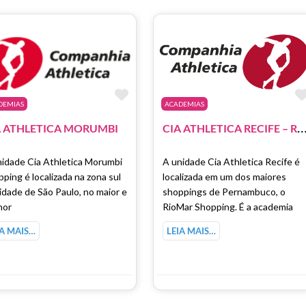
como Favorito
Marcar como Favorito
DEMIAS
ACADEMIAS
IA ATHLETICA RECIFE – RIOMAR SHO
A ATHLETICA MORUMBI
nidade Cia Athletica Morumbi
A unidade Cia Athletica Recife é
ping é localizada na zona sul
localizada em um dos maiores
idade de São Paulo, no maior e
shoppings de Pernambuco, o
hor
RioMar Shopping. É a academia
IA MAIS…
LEIA MAIS…