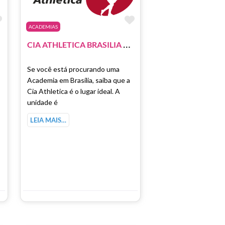
Marcar como Favorito
Marcar como Favori
ACADEMIAS
C
IA ATHLETICA BRASILIA – SHOPPING PIER 21
Se você está procurando uma
Academia em Brasília, saiba que a
Cia Athletica é o lugar ideal. A
unidade é
LEIA MAIS…