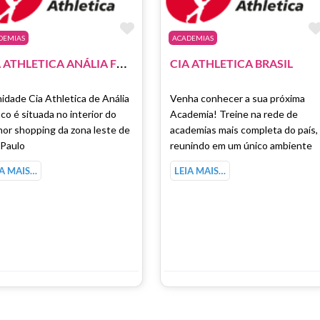
como Favorito
Marcar como Favorito
DEMIAS
ACADEMIAS
C
IA ATHLETICA ANÁLIA FRANCO
CIA ATHLETICA BRASIL
idade Cia Athletica de Anália
Venha conhecer a sua próxima
co é situada no interior do
Academia! Treine na rede de
or shopping da zona leste de
academias mais completa do país,
 Paulo
reunindo em um único ambiente
IA MAIS…
LEIA MAIS…