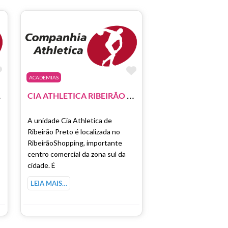
Marcar como Favorito
Marcar como Favori
ACADEMIAS
C
PPING
C
IA ATHLETICA RIBEIRÃO PRETO – RIBEIRÃO SHOPPING
A unidade Cia Athletica de
Ribeirão Preto é localizada no
RibeirãoShopping, importante
centro comercial da zona sul da
cidade. É
LEIA MAIS…