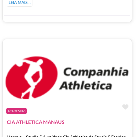
LEIA MAIS…
Ma
ACADEMIAS
CIA ATHLETICA MANAUS
Manaus – Studio 5 A unidade Cia Athletica do Studio 5 Fashion