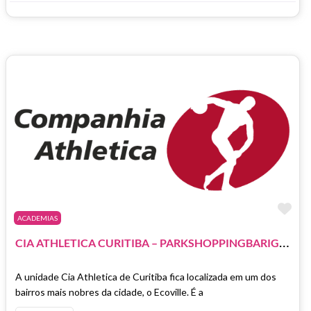
Ma
ACADEMIAS
C
IA ATHLETICA CURITIBA – PARKSHOPPINGBARIGÜI
A unidade Cia Athletica de Curitiba fica localizada em um dos
bairros mais nobres da cidade, o Ecoville. É a