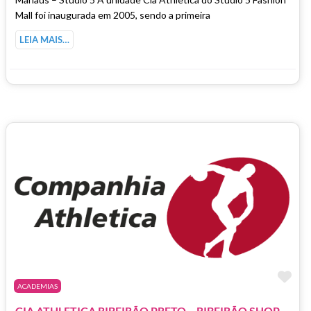
Mall foi inaugurada em 2005, sendo a primeira
LEIA MAIS…
Ma
ACADEMIAS
C
IA ATHLETICA RIBEIRÃO PRETO – RIBEIRÃO SHOPPING