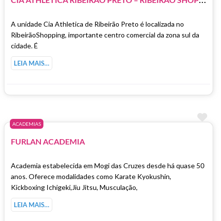
A unidade Cia Athletica de Ribeirão Preto é localizada no
RibeirãoShopping, importante centro comercial da zona sul da
cidade. É
LEIA MAIS…
Ma
ACADEMIAS
FURLAN ACADEMIA
Academia estabelecida em Mogi das Cruzes desde há quase 50
anos. Oferece modalidades como Karate Kyokushin,
Kickboxing Ichigeki,Jiu Jitsu, Musculação,
LEIA MAIS…