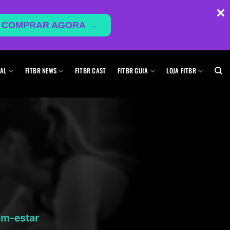
COMPRAR AGORA →
AL
FITBR NEWS
FITBR CAST
FITBR GUIA
LOJA FITBR