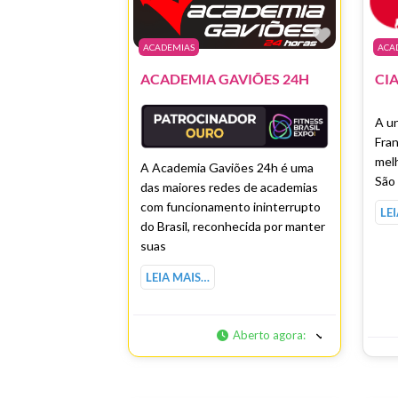
Marcar 
ACADEMIAS
ACA
ACADEMIA GAVIÕES 24H
A un
Fran
melh
A Academia Gaviões 24h é uma
São
das maiores redes de academias
com funcionamento ininterrupto
LE
do Brasil, reconhecida por manter
suas
LEIA MAIS…
Aberto agora
: