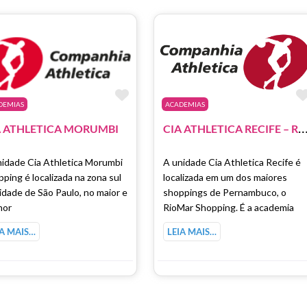
como Favorito
Marcar como Favorito
DEMIAS
ACADEMIAS
IA ATHLETICA RECIFE – RIOMAR SHO
A ATHLETICA MORUMBI
nidade Cia Athletica Morumbi
A unidade Cia Athletica Recife é
ping é localizada na zona sul
localizada em um dos maiores
idade de São Paulo, no maior e
shoppings de Pernambuco, o
hor
RioMar Shopping. É a academia
IA MAIS…
LEIA MAIS…