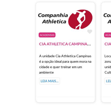
Marcar 
ACADEMIAS
ACA
C
IA ATHLETICA CAMPINAS – GALLERIA SHOPPING
A unidade Cia Athletica Campinas
Loca
é a opção ideal para quem mora na
zona
cidade e quer treinar em um
unid
ambiente
Cult
LEIA MAIS…
LE