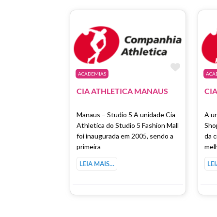
Marcar 
ACADEMIAS
ACA
CIA ATHLETICA MANAUS
CI
Manaus – Studio 5 A unidade Cia
A u
Athletica do Studio 5 Fashion Mall
Shop
foi inaugurada em 2005, sendo a
da c
primeira
mel
LEIA MAIS…
LE