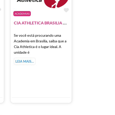
Marcar como Favorito
Marcar como Favori
ACADEMIAS
C
IA ATHLETICA BRASILIA – SHOPPING PIER 21
Se você está procurando uma
Academia em Brasília, saiba que a
Cia Athletica é o lugar ideal. A
unidade é
LEIA MAIS…