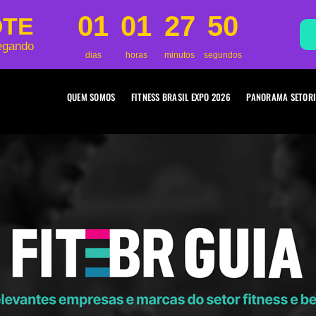
01
01
27
49
OTE
egando
dias
horas
minutos
segundos
QUEM SOMOS
FITNESS BRASIL EXPO 2026
PANORAMA SETORI