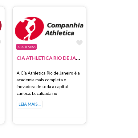
Marcar como Favorito
Marcar como Favori
ACADEMIAS
C
PPING
C
IA ATHLETICA RIO DE JANEIRO (BARRA SHOPPING)
A Cia Athletica Rio de Janeiro é a
academia mais completa e
inovadora de toda a capital
carioca. Localizada no
LEIA MAIS…