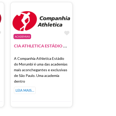
Marcar como Favorito
Marcar como Favori
ACADEMIAS
C
GÜI
C
IA ATHLETICA ESTÁDIO MORUMBI
A Companhia Athletica Estádio
do Morumbi é uma das academias
mais aconchegantes e exclusivas
de São Paulo. Uma academia
dentro
LEIA MAIS…