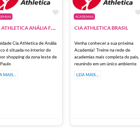
como Favorito
Marcar como Favorito
DEMIAS
ACADEMIAS
C
IA ATHLETICA ANÁLIA FRANCO
CIA ATHLETICA BRASIL
idade Cia Athletica de Anália
Venha conhecer a sua próxima
co é situada no interior do
Academia! Treine na rede de
or shopping da zona leste de
academias mais completa do país,
 Paulo
reunindo em um único ambiente
IA MAIS…
LEIA MAIS…