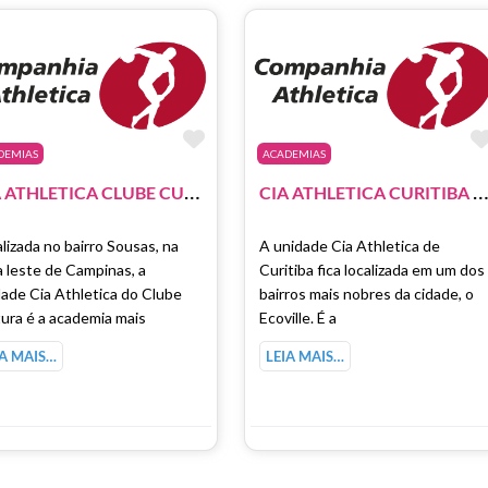
como Favorito
Marcar como Favorito
DEMIAS
ACADEMIAS
C
IA ATHLETICA CLUBE CULTURA CAMPINAS
IA ATHLETICA CURITIBA – PARKSHOPPINGBARI
lizada no bairro Sousas, na
A unidade Cia Athletica de
 leste de Campinas, a
Curitiba fica localizada em um dos
ade Cia Athletica do Clube
bairros mais nobres da cidade, o
ura é a academia mais
Ecoville. É a
IA MAIS…
LEIA MAIS…